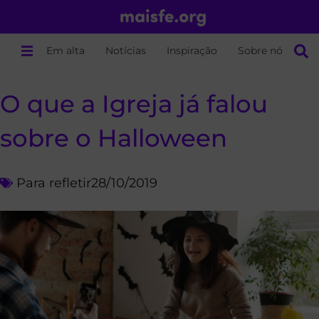
Em alta
Notícias
Inspiração
Sobre nós
O que a Igreja já falou
sobre o Halloween
Para refletir
28/10/2019