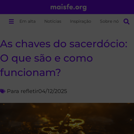
Em alta
Notícias
Inspiração
Sobre nós
As chaves do sacerdócio:
O que são e como
funcionam?
Para refletir
04/12/2025