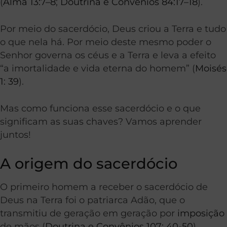
(
Alma 13:7–8
;
Doutrina e Convênios 84:17–18
).
Por meio do sacerdócio, Deus criou a Terra e tudo
o que nela há. Por meio deste mesmo poder o
Senhor governa os céus e a Terra e leva a efeito
“a imortalidade e vida eterna do homem” (
Moisés
1: 39
).
Mas como funciona esse sacerdócio e o que
significam as suas chaves? Vamos aprender
juntos!
A origem do sacerdócio
O primeiro homem a receber o sacerdócio de
Deus na Terra foi o patriarca Adão, que o
transmitiu de geração em geração por
imposição
de mãos (
Doutrina e Convênios 107: 40-50
).