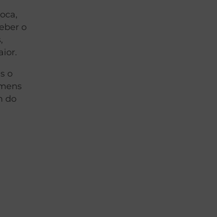
oca,
eber o
,
ior.
s o
omens
m do