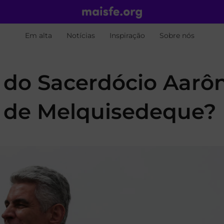
Em alta
Notícias
Inspiração
Sobre nós
o do Sacerdócio Aarô
o de Melquisedeque?