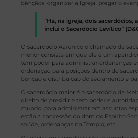
bênçãos, organizar a Igreja, pregar o evan
“Há, na igreja, dois sacerdócios,
inclui o Sacerdócio Levítico” (D&C
O sacerdócio Aarônico é chamado de sace
menor consiste em que ele é um apêndice
tem poder para administrar ordenanças ext
ordenação para posições dentro do sacerdó
bênção e distribuição do sacramento e ba
O sacerdócio maior é o sacerdócio de Me
direito de presidir e tem poder e autorida
mundo, para administrar em assuntos espiri
estão a concessão do dom do Espírito Sant
saúde, ordenanças no Templo, etc.
Os ofícios do sacerdócio são chamados ou