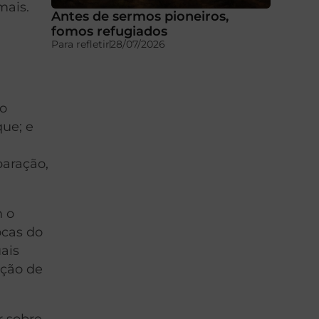
mais.
Antes de sermos pioneiros,
fomos refugiados
Para refletir
28/07/2026
io
ue; e
paração,
m o
ocas do
uais
nção de
r sobre