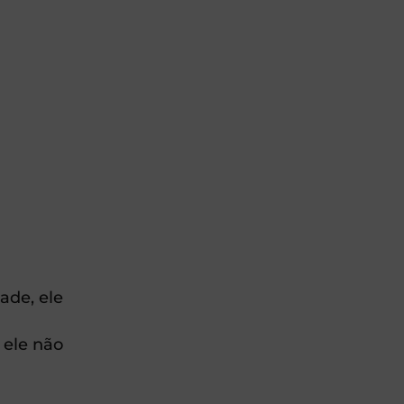
a
ade, ele
 ele não