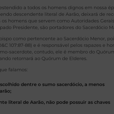
estendido a todos os homens dignos em nossa ép
ndo descendente literal de Aarão, deixará de rec
s os homens que servem como Autoridades Gerais
spado Presidente, são portadores do Sacerdócio Ma
de bispo como pertencente ao Sacerdócio Menor, poi
&C 107:87-88) e é responsável pelos rapazes e h
umo-sacerdote, contudo, ele é membro do Quóru
ando retornará ao Quórum de Elderes.
que falamos:
escolhido dentre o sumo sacerdócio, a menos
arão;
te literal de Aarão, não pode possuir as chaves