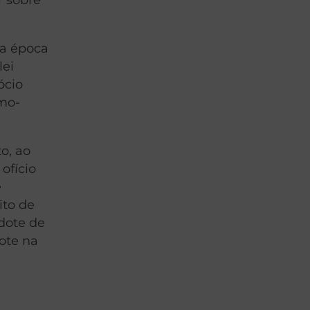
 a época
lei
ócio
umo-
o, ao
ofício
e
ito de
rdote de
ote na