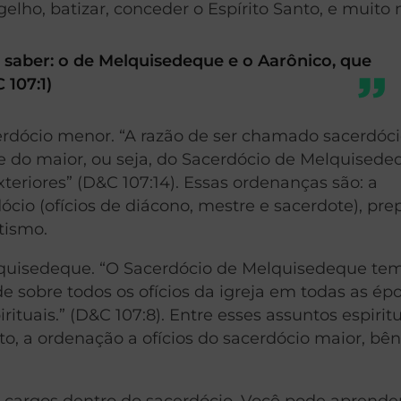
gelho, batizar, conceder o Espírito Santo, e muito 
 a saber: o de Melquisedeque e o Aarônico, que
 107:1)
rdócio menor. “A razão de ser chamado sacerdóc
 do maior, ou seja, do Sacerdócio de Melquisedeq
eriores” (D&C 107:14). Essas ordenanças são: a
cio (ofícios de diácono, mestre e sacerdote), pre
tismo.
lquisedeque. “O Sacerdócio de Melquisedeque te
de sobre todos os ofícios da igreja em todas as ép
tuais.” (D&C 107:8). Entre esses assuntos espirit
o, a ordenação a ofícios do sacerdócio maior, bê
 cargos dentro do sacerdócio. Você pode aprende