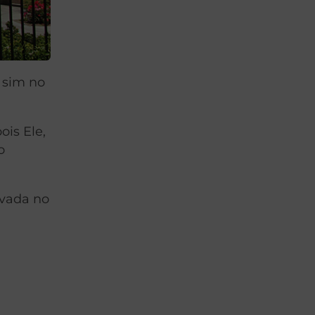
 sim no
ois Ele,
o
avada no