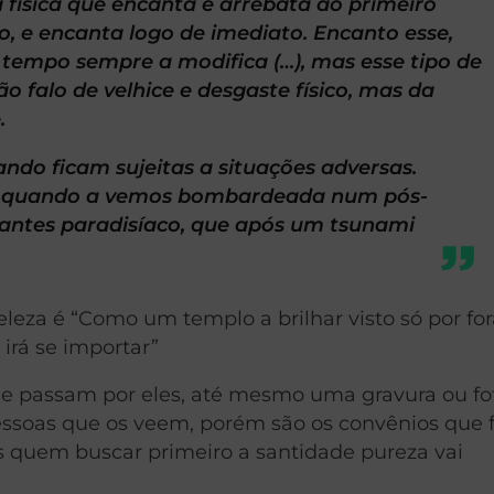
 física que encanta e arrebata ao primeiro
o, e encanta logo de imediato. Encanto esse,
tempo sempre a modifica (…), mas esse tipo de
o falo de velhice e desgaste físico, mas da
.
ndo ficam sujeitas a situações adversas.
a, quando a vemos bombardeada num pós-
 antes paradisíaco, que após um tsunami
leza é “Como um templo a brilhar visto só por fo
irá se importar”
ue passam por eles, até mesmo uma gravura ou fo
ssoas que os veem, porém são os convênios que
is quem buscar primeiro a santidade pureza vai