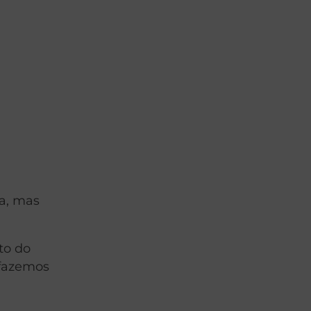
ra, mas
to do
 fazemos