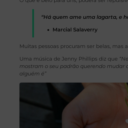
O que é belo para uns, poderá ser repulsiv
“Há quem ame uma lagarta, e há
Marcial Salaverry
Muitas pessoas procuram ser belas, mas af
Uma música de Jenny Phillips diz que
“Ne
mostram o seu padrão querendo mudar a s
alguém é”