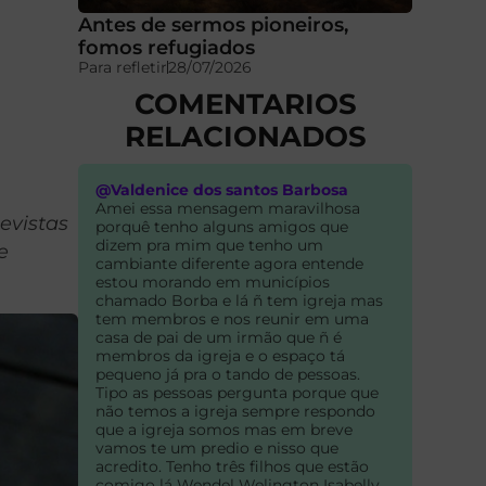
Antes de sermos pioneiros,
fomos refugiados
Para refletir
28/07/2026
COMENTARIOS
RELACIONADOS
@Valdenice dos santos Barbosa
Amei essa mensagem maravilhosa
evistas
porquê tenho alguns amigos que
dizem pra mim que tenho um
e
cambiante diferente agora entende
estou morando em municípios
chamado Borba e lá ñ tem igreja mas
tem membros e nos reunir em uma
casa de pai de um irmão que ñ é
membros da igreja e o espaço tá
pequeno já pra o tando de pessoas.
Tipo as pessoas pergunta porque que
não temos a igreja sempre respondo
que a igreja somos mas em breve
vamos te um predio e nisso que
acredito. Tenho três filhos que estão
comigo lá Wendel Welington Isabelly .