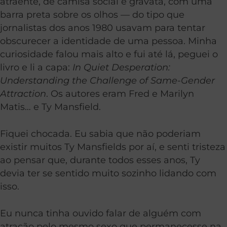
atraente, de camisa social e gravata, com uma
barra preta sobre os olhos — do tipo que
jornalistas dos anos 1980 usavam para tentar
obscurecer a identidade de uma pessoa. Minha
curiosidade falou mais alto e fui até lá, peguei o
livro e li a capa:
In Quiet Desperation:
Understanding the Challenge of Same-Gender
Attraction
. Os autores eram Fred e Marilyn
Matis… e Ty Mansfield.
Fiquei chocada. Eu sabia que não poderiam
existir muitos Ty Mansfields por aí, e senti tristeza
ao pensar que, durante todos esses anos, Ty
devia ter se sentido muito sozinho lidando com
isso.
Eu nunca tinha ouvido falar de alguém com
atração pelo mesmo sexo que permanecesse na