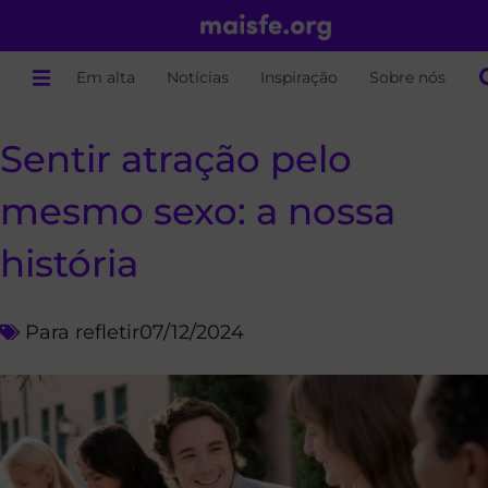
Em alta
Notícias
Inspiração
Sobre nós
Sentir atração pelo
mesmo sexo: a nossa
história
Para refletir
07/12/2024