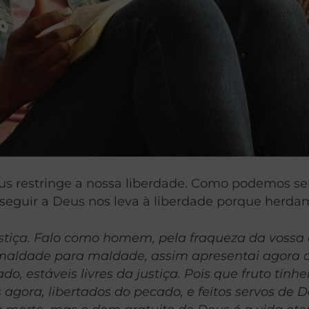
eus restringe a nossa liberdade. Como podemos se
seguir a Deus nos leva à liberdade porque herdam
 justiça. Falo como homem, pela fraqueza da vossa
maldade para maldade, assim apresentai agora o
o, estáveis livres da justiça. Pois que fruto tính
gora, libertados do pecado, e feitos servos de De