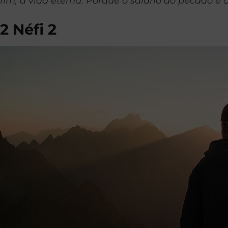
fim, a vida eterna. Porque o salário do pecado é 
2 Néfi 2