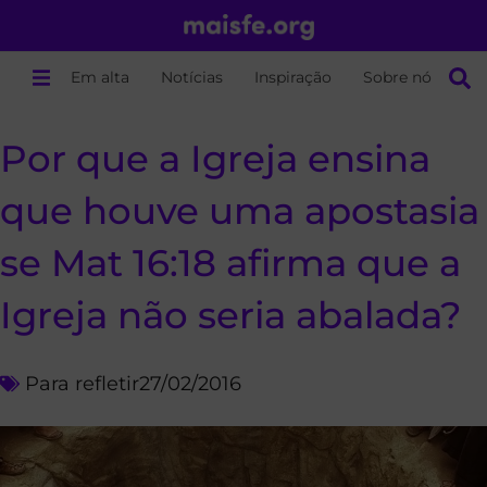
Em alta
Notícias
Inspiração
Sobre nós
Por que a Igreja ensina
que houve uma apostasia
se Mat 16:18 afirma que a
Igreja não seria abalada?
Para refletir
27/02/2016