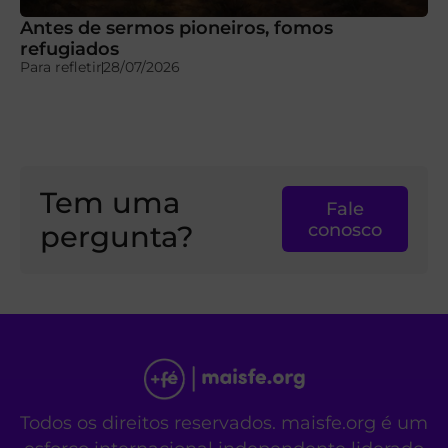
Antes de sermos pioneiros, fomos
refugiados
Para refletir
28/07/2026
Tem uma
Fale
pergunta?
conosco
Todos os direitos reservados. maisfe.org é um