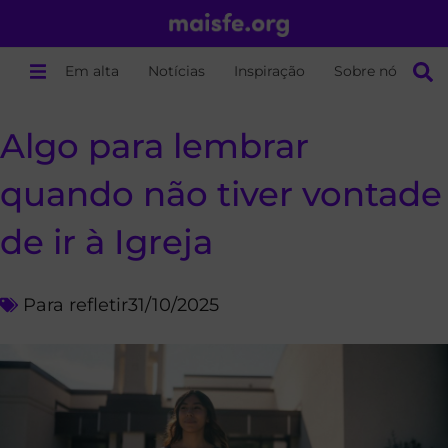
Em alta
Notícias
Inspiração
Sobre nós
Algo para lembrar
quando não tiver vontade
de ir à Igreja
Para refletir
31/10/2025