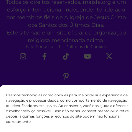
Todos os direitos reservados. maisfe.org é um
esforço internacional independente liderado
por membros fiéis de A Igreja de Jesus Cristo
dos Santos dos Últimos Dias.
Este site não é um site oficial da organização
religiosa mencionada acima.
Fale Conosco
Políticas de Cookies
Usamos tecnologias como cookies para melhorar sua experiência de
navegação e processar dados, como comportamento de navegação
ou identificadores exclusivos. Ao consentir, você nos ajuda a oferecer
o melhor serviço possível. Caso não dê seu consentimento ou o retire
depois, algumas funções e recursos do site podem não funcionar
corretamente.