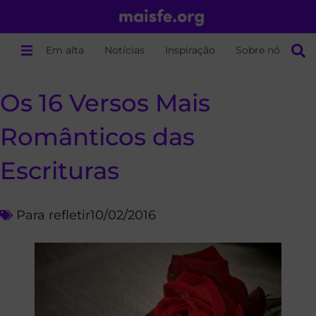
Em alta
Notícias
Inspiração
Sobre nós
Os 16 Versos Mais
Românticos das
Escrituras
Para refletir
10/02/2016