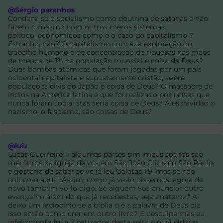
@Sérgio paranhos
Condena se o socialismo como doutrina de satanás e não
fazem o mesmo com outros meros sistemas
politico_economicos como e o caso do capitalismo ?
Estranho, não? O capitalismo com sua exploração do
trabalho humano e de concentração de riquezas nas mãos
de menos de 1% da população mundial e coisa de Deus?
Duas bombas atômicas que foram jogadas por um país
ocidental,capitalista e supostamente cristão, sobre
populações civis do Japão e coisa de Deus? O massacre de
índios na América latina e que foi realizado por países que
nunca foram socialistas seria coisa de Deus? A escravidão o
nazismo, o fascismo, são coisas de Deus?
@luiz
Lucas Guerreiro li algumas partes sim, meus sogros são
membros da igreja de vcs em São João Clímaco São Paulo,
e gostaria de saber se vc já leu Galatas 1:9, mas se não
coloco-o aqui " Assim, como já vo-lo dissemos, agora de
novo também vo-lo digo. Se alguém vos anunciar outro
evangelho além do que já recebestes, seja anátema." Ai
deixo um raciocínio se a bíblia q é a palavra de Deus diz
isso então como crer em outro livro? E desculpe mas eu
infelizmente fui a 2 batizados desta seita é ouvi elderes