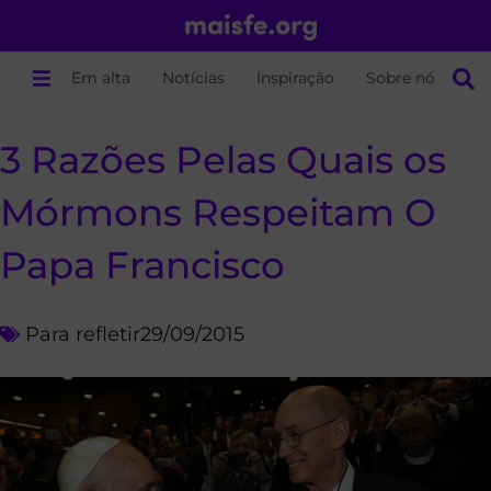
Em alta
Notícias
Inspiração
Sobre nós
3 Razões Pelas Quais os
Mórmons Respeitam O
Papa Francisco
Para refletir
29/09/2015