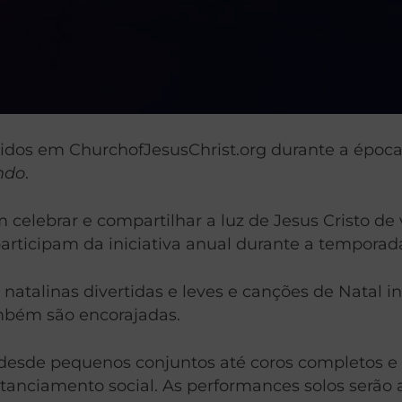
tidos em ChurchofJesusChrist.org durante a época
ndo
.
 celebrar e compartilhar a luz de Jesus Cristo de
rticipam da iniciativa anual durante a temporada
atalinas divertidas e leves e canções de Natal in
ambém são encorajadas.
esde pequenos conjuntos até coros completos e g
stanciamento social. As performances solos serão 