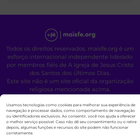
Todos os direitos reservados. maisfe.org é um
esforço internacional independente liderado
por membros fiéis de A Igreja de Jesus Cristo
dos Santos dos Últimos Dias.
Este site não é um site oficial da organização
religiosa mencionada acima.
Fale Conosco
Políticas de Cookies
Usamos tecnologias como cookies para melhorar sua experiência de
navegação e processar dados, como comportamento de navegação
ou identificadores exclusivos. Ao consentir, você nos ajuda a oferecer
o melhor serviço possível. Caso não dê seu consentimento ou o retire
depois, algumas funções e recursos do site podem não funcionar
corretamente.