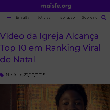
Em alta
Notícias
Inspiração
Sobre nós
Vídeo da Igreja Alcança
Top 10 em Ranking Viral
de Natal
Notícias
22/12/2015