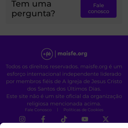
Tem uma
Fale
pergunta?
conosco
Todos os direitos reservados. maisfe.org é um
esforço internacional independente liderado
por membros fiéis de A Igreja de Jesus Cristo
dos Santos dos Últimos Dias.
Este site não é um site oficial da organização
religiosa mencionada acima.
Fale Conosco
Políticas de Cookies