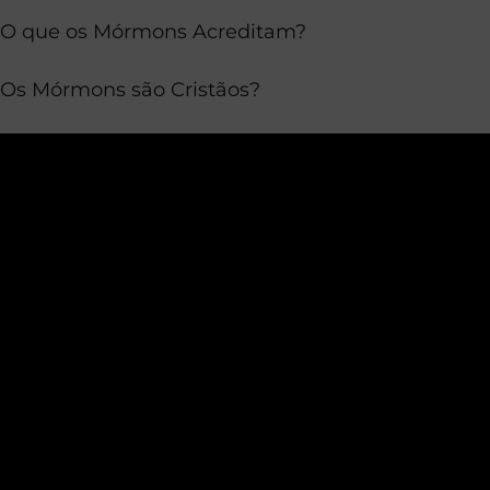
O que os Mórmons Acreditam?
Os Mórmons são Cristãos?