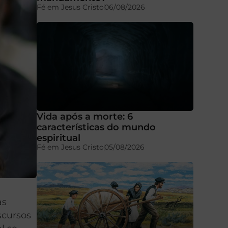
Fé em Jesus Cristo
06/08/2026
Vida após a morte: 6
características do mundo
espiritual
Fé em Jesus Cristo
05/08/2026
as
scursos