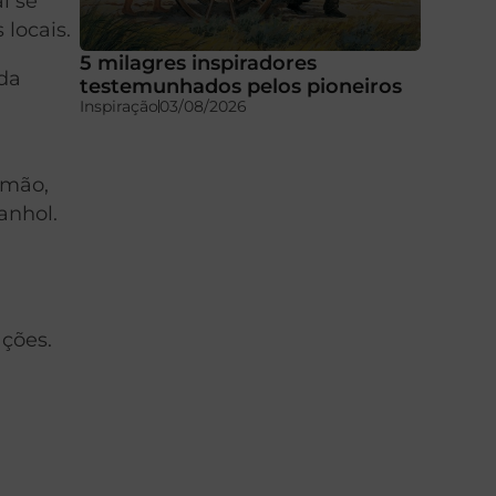
l se
locais.
5 milagres inspiradores
 da
testemunhados pelos pioneiros
Inspiração
03/08/2026
lemão,
anhol.
ações.