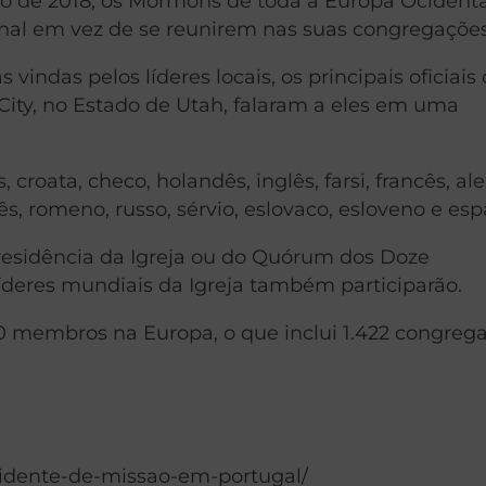
o de 2018, os Mórmons de toda a Europa Ocidenta
nal em vez de se reunirem nas suas congregações 
ndas pelos líderes locais, os principais oficiais
City, no Estado de Utah, falaram a eles em uma
croata, checo, holandês, inglês, farsi, francês, a
ês, romeno, russo, sérvio, eslovaco, esloveno e esp
esidência da Igreja ou do Quórum dos Doze
líderes mundiais da Igreja também participarão.
0 membros na Europa, o que inclui 1.422 congreg
sidente-de-missao-em-portugal/