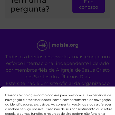
Tem uma
Fale
pergunta?
conosco
Todos os direitos reservados. maisfe.org é um
esforço internacional independente liderado
por membros fiéis de A Igreja de Jesus Cristo
dos Santos dos Últimos Dias.
Este site não é um site oficial da organização
religiosa mencionada acima.
Usamos tecnologias como cookies para melhorar sua experiência de
Fale Conosco
Políticas de Cookies
navegação e processar dados, como comportamento de navegação
ou identificadores exclusivos. Ao consentir, você nos ajuda a oferecer
o melhor serviço possível. Caso não dê seu consentimento ou o retire
depois, algumas funções e recursos do site podem não funcionar