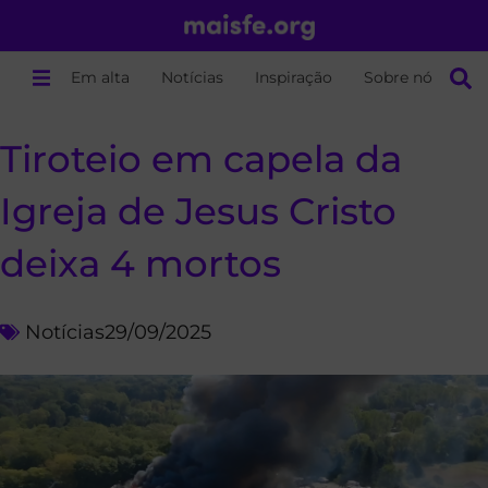
Em alta
Notícias
Inspiração
Sobre nós
Tiroteio em capela da
Igreja de Jesus Cristo
deixa 4 mortos
Notícias
29/09/2025