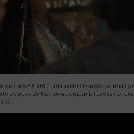
os de Helamã até 3 Néfi serão filmados no meio d
isto ao povo de Néfi serão disponibilizadas no fut
2021.