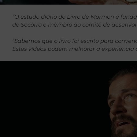
“O estudo diário do Livro de Mórmon é fund
de Socorro e membro do comitê de desenvol
“Sabemos que o livro foi escrito para conven
Estes vídeos podem melhorar a experiência 