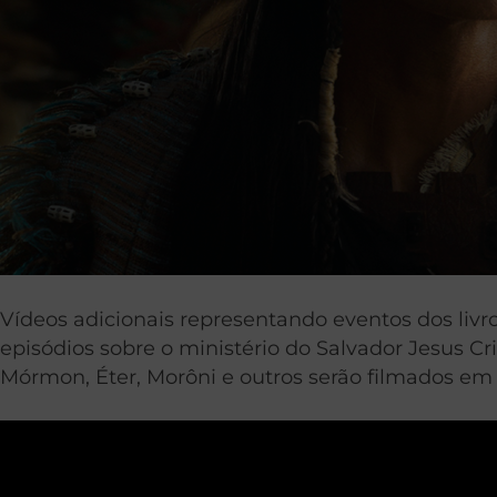
Vídeos adicionais representando eventos dos livr
episódios sobre o ministério do Salvador Jesus Cr
Mórmon, Éter, Morôni e outros serão filmados em 