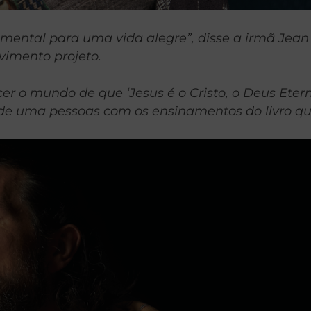
amental para uma vida alegre”, disse a irmã Jea
vimento projeto.
cer o mundo de que ‘Jesus é o Cristo, o Deus Eter
de uma pessoas com os ensinamentos do livro qu