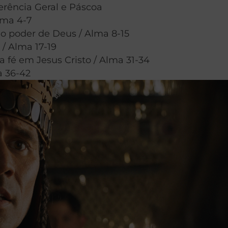
ferência Geral e Páscoa
lma 4-7
lo poder de Deus / Alma 8-15
/ Alma 17-19
fé em Jesus Cristo / Alma 31-34
a 36-42