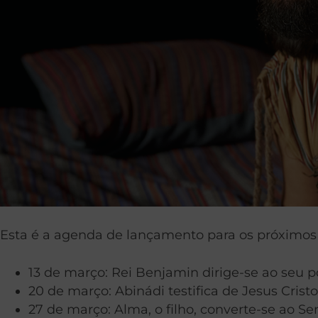
Esta é a agenda de lançamento para os próximos 
13 de março: Rei Benjamin dirige-se ao seu po
20 de março: Abinádi testifica de Jesus Cristo
27 de março: Alma, o filho, converte-se ao Se