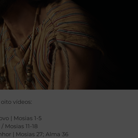
oito vídeos:
vo | Mosias 1-5
 / Mosias 11-18
nhor | Mosias 27; Alma 36