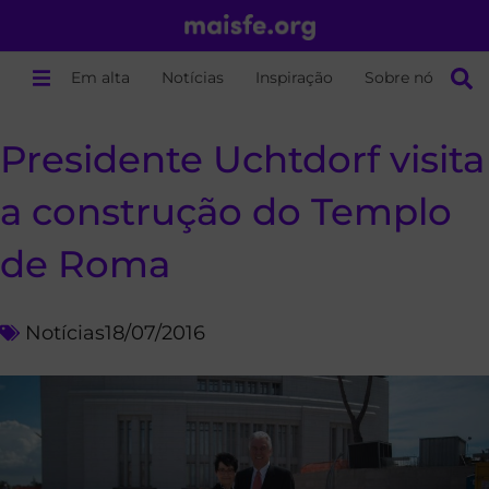
Em alta
Notícias
Inspiração
Sobre nós
Presidente Uchtdorf visita
a construção do Templo
de Roma
Notícias
18/07/2016