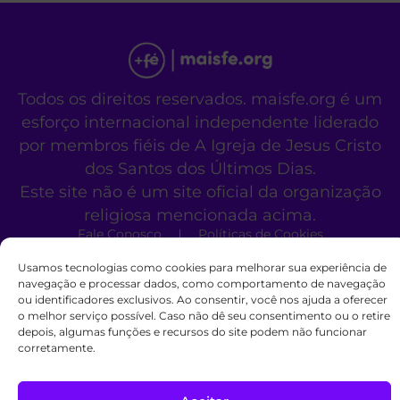
Todos os direitos reservados. maisfe.org é um
esforço internacional independente liderado
por membros fiéis de A Igreja de Jesus Cristo
dos Santos dos Últimos Dias.
Este site não é um site oficial da organização
religiosa mencionada acima.
Fale Conosco
Políticas de Cookies
Usamos tecnologias como cookies para melhorar sua experiência de
navegação e processar dados, como comportamento de navegação
ou identificadores exclusivos. Ao consentir, você nos ajuda a oferecer
o melhor serviço possível. Caso não dê seu consentimento ou o retire
depois, algumas funções e recursos do site podem não funcionar
corretamente.