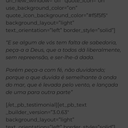
url_new_window=”off” quote_icon=”on”
use_background_color=”on”
quote_icon_background_color=”#f5f5f5″
background_layout=”light”
text_orientation=”left” border_style=”solid”]
“E se algum de vós tem falta de sabedoria,
peça-a a Deus, que a todos dá liberalmente,
sem repreensão, e ser-lhe-á dada.
Porém peça-a com fé, não duvidando;
porque o que duvida é semelhante à onda
do mar, que é levada pelo vento, e lançada
de uma para outra parte”
[/et_pb_testimonial][et_pb_text
_builder_version=”3.0.63″
background_layout=”light”
text_orientation=”left” border_style=”solid”]