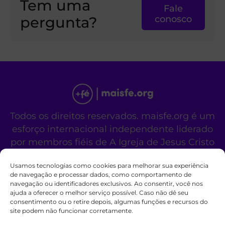
Tem uma
Fale
pergunta?
conosco
Todos os direitos reservados. maisfe.org é um
esforço internacional independente liderado
por membros fiéis de A Igreja de Jesus Cristo
dos Santos dos Últimos Dias.
Usamos tecnologias como cookies para melhorar sua experiência
Este site não é um site oficial da organização
de navegação e processar dados, como comportamento de
religiosa mencionada acima.
navegação ou identificadores exclusivos. Ao consentir, você nos
Fale Conosco
Políticas de Cookies
ajuda a oferecer o melhor serviço possível. Caso não dê seu
consentimento ou o retire depois, algumas funções e recursos do
site podem não funcionar corretamente.