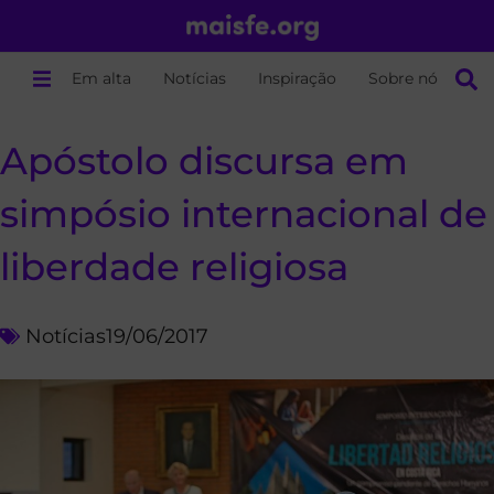
Em alta
Notícias
Inspiração
Sobre nós
Apóstolo discursa em
simpósio internacional de
liberdade religiosa
Notícias
19/06/2017