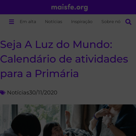
Em alta
Notícias
Inspiração
Sobre nós
Seja A Luz do Mundo:
Calendário de atividades
para a Primária
Notícias
30/11/2020