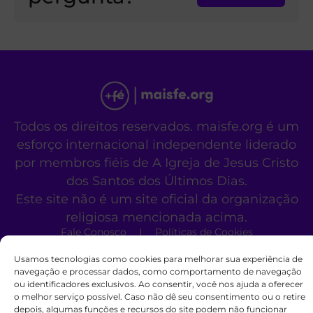
Todos os direitos reservados. maisfe.org é um
esforço internacional independente liderado
por membros fiéis de A Igreja de Jesus Cristo
dos Santos dos Últimos Dias.
Este site não é um site oficial da organização
religiosa mencionada acima.
Fale Conosco
Políticas de Cookies
Usamos tecnologias como cookies para melhorar sua experiência de
navegação e processar dados, como comportamento de navegação
ou identificadores exclusivos. Ao consentir, você nos ajuda a oferecer
o melhor serviço possível. Caso não dê seu consentimento ou o retire
depois, algumas funções e recursos do site podem não funcionar