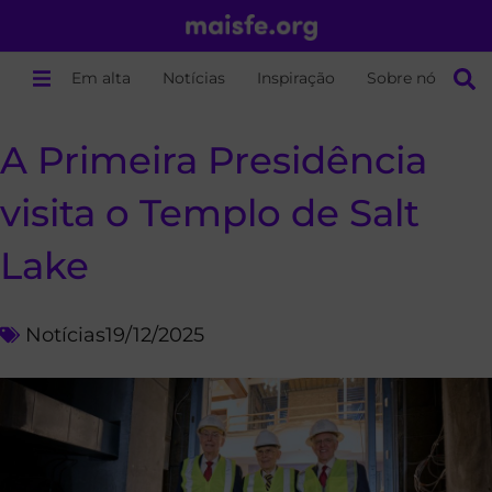
Em alta
Notícias
Inspiração
Sobre nós
A Primeira Presidência
visita o Templo de Salt
Lake
Notícias
19/12/2025