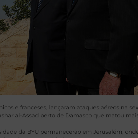
cos e franceses, lançaram ataques aéreos na sexta-
ashar al-Assad perto de Damasco que matou mais
sidade da BYU permanecerão em Jerusalém, onde e