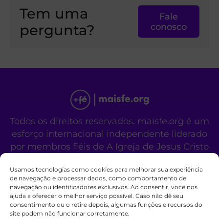
Tem uma
Fale
pergunta?
conosco
Todos os direitos reservados. maisfe.org é um
esforço internacional independente liderado
por membros fiéis de A Igreja de Jesus Cristo
dos Santos dos Últimos Dias.
Usamos tecnologias como cookies para melhorar sua experiência
Este site não é um site oficial da organização
de navegação e processar dados, como comportamento de
religiosa mencionada acima.
navegação ou identificadores exclusivos. Ao consentir, você nos
Fale Conosco
Políticas de Cookies
ajuda a oferecer o melhor serviço possível. Caso não dê seu
consentimento ou o retire depois, algumas funções e recursos do
site podem não funcionar corretamente.