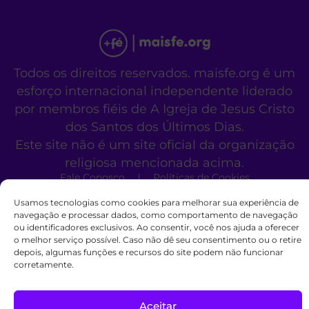
Todos os direitos reservados. maisfe.org é um
esforço internacional independente liderado
por membros fiéis de A Igreja de Jesus Cristo
dos Santos dos Últimos Dias.
Este site não é um site oficial da organização
religiosa mencionada acima.
Fale Conosco
Políticas de Cookies
Usamos tecnologias como cookies para melhorar sua experiência de
navegação e processar dados, como comportamento de navegação
ou identificadores exclusivos. Ao consentir, você nos ajuda a oferecer
o melhor serviço possível. Caso não dê seu consentimento ou o retire
depois, algumas funções e recursos do site podem não funcionar
corretamente.
Aceitar