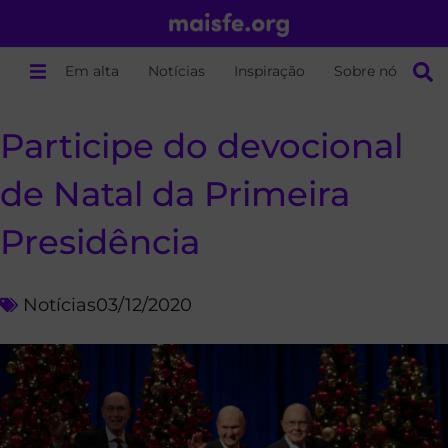
Em alta
Notícias
Inspiração
Sobre nós
Participe do devocional
de Natal da Primeira
Presidência
Notícias
03/12/2020