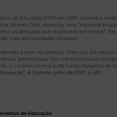
étuo de Educação (FPE) em 2001, durante a confer
 dos Últimos Dias, anunciou uma “iniciativa arroj
s e as gerações que os precederam viviam”. Ele f
de, mas oportunidades escassas:
enado a viver na pobreza. Creio que Ele deseja que
obreza generalizada: “Em um esforço para corrigi
nhor. (…) Iremos chamá-lo de Fundo Perpétuo de Ed
 Educação”,
A Liahona
, julho de 2001, p. 60
).
Perpétuo de Educação