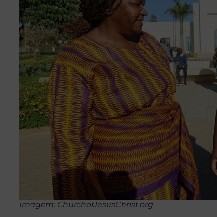
Imagem: ChurchofJesusChrist.org