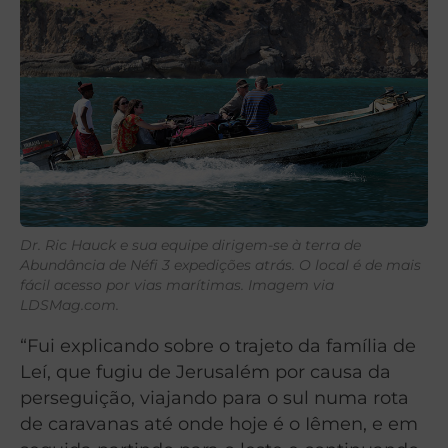
Dr. Ric Hauck e sua equipe dirigem-se à terra de
Abundância de Néfi 3 expedições atrás. O local é de mais
fácil acesso por vias marítimas. Imagem via
LDSMag.com.
“Fui explicando sobre o trajeto da família de
Leí, que fugiu de Jerusalém por causa da
perseguição, viajando para o sul numa rota
de caravanas até onde hoje é o Iêmen, e em