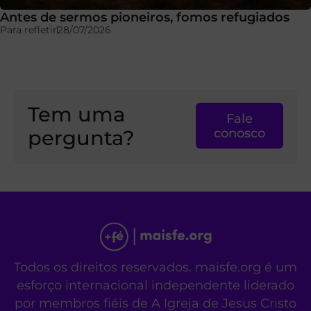
Antes de sermos pioneiros, fomos refugiados
Para refletir
28/07/2026
Tem uma
Fale
pergunta?
conosco
Todos os direitos reservados. maisfe.org é um
esforço internacional independente liderado
por membros fiéis de A Igreja de Jesus Cristo