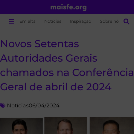
Em alta
Notícias
Inspiração
Sobre nós
Novos Setentas
Autoridades Gerais
chamados na Conferência
Geral de abril de 2024
Notícias
06/04/2024