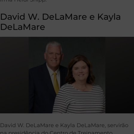
David W. DeLaMare e Kayla
DeLaMare
David W. DeLaMare e Kayla DeLaMare, servirão
na presidência do Centro de Treinamento