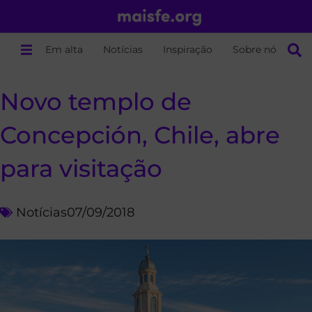
Em alta
Notícias
Inspiração
Sobre nós
Novo templo de
Concepción, Chile, abre
para visitação
Notícias
07/09/2018