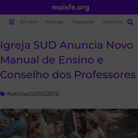
Em alta
Notícias
Inspiração
Sobre nós
Igreja SUD Anuncia Novo
Manual de Ensino e
Conselho dos Professores
Notícias
02/05/2016