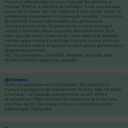
inclusive referenciado no novo manual! No entanto, o
manual "Ensinar à Maneira do Salvador" é um manual que,
como diz o nome, tem por objetivo e foco ajudar todos os
professores a ensinarem à maneira do Salvador. E para isso,
as reuniões mensais de conselho dos professores
começarão a ocorrer. Quando lemos o novo manual e
vemos o formato dessas reuniões de treinamento, fica
claro que são duas coisas novas. Uma explicação beeeem
melhor que a minha é a do Élder Holland no site. Além de
vários outros vídeos: https://www.lds.org/callings/teachers?
lang=por&cid=email-
MC_TeachingSavior_04142016_headline Obrigado pela
dúvida Cristiano, espero ter ajudado.
@Cristiano
Onde conseguiram esta informação? Ele substitui o
manual e programa de treinamento “Ensino, Não Há Maior
Chamado“, introduzido pela primeira vez em 1978 e
atualizado em 1999. Gostaria de referência da fonte, pois
sou Pres. da ED da Estaca e não vi o comentário sobre
substituição. Obrigado!