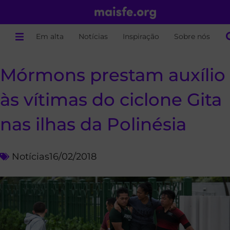
Em alta
Notícias
Inspiração
Sobre nós
Mórmons prestam auxílio
às vítimas do ciclone Gita
nas ilhas da Polinésia
Notícias
16/02/2018