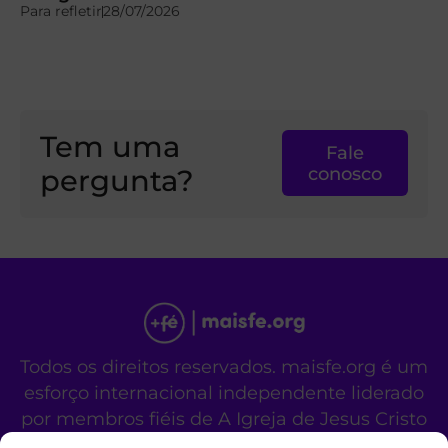
Para refletir
28/07/2026
Tem uma
Fale
pergunta?
conosco
Todos os direitos reservados. maisfe.org é um
esforço internacional independente liderado
por membros fiéis de A Igreja de Jesus Cristo
dos Santos dos Últimos Dias.