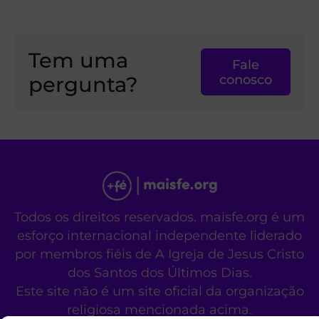
Tem uma
Fale
pergunta?
conosco
Todos os direitos reservados. maisfe.org é um
esforço internacional independente liderado
por membros fiéis de A Igreja de Jesus Cristo
dos Santos dos Últimos Dias.
Este site não é um site oficial da organização
religiosa mencionada acima.