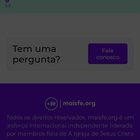
@
3.5
Tem uma
Fale
pergunta?
conosco
Todos os direitos reservados. maisfe.org é um
esforço internacional independente liderado
por membros fiéis de A Igreja de Jesus Cristo