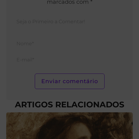
marcados com *
Nom
E-
mail*
ARTIGOS RELACIONADOS