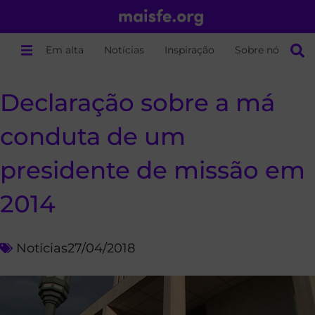
Em alta
Notícias
Inspiração
Sobre nós
Declaração sobre a má
conduta de um
presidente de missão em
2014
Notícias
27/04/2018