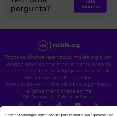
Fale
pergunta?
conosco
Todos os direitos reservados. maisfe.org é um
esforço internacional independente liderado
por membros fiéis de A Igreja de Jesus Cristo
dos Santos dos Últimos Dias.
Este site não é um site oficial da organização
religiosa mencionada acima.
Fale Conosco
Políticas de Cookies
Usamos tecnologias como cookies para melhorar sua experiência de