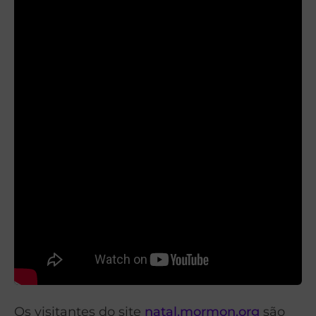
Os visitantes do site
natal.mormon.org
são