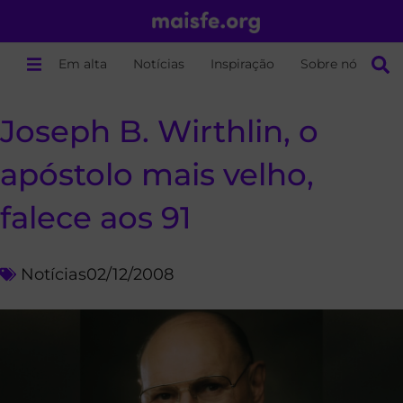
Em alta
Notícias
Inspiração
Sobre nós
Joseph B. Wirthlin, o
apóstolo mais velho,
falece aos 91
Notícias
02/12/2008