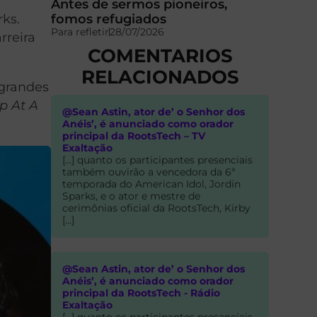
Antes de sermos pioneiros,
fomos refugiados
rks.
Para refletir
28/07/2026
rreira
COMENTARIOS
RELACIONADOS
 grandes
p At A
@Sean Astin, ator de’ o Senhor dos
Anéis’, é anunciado como orador
principal da RootsTech – TV
Exaltação
[…] quanto os participantes presenciais
também ouvirão a vencedora da 6ª
temporada do American Idol, Jordin
Sparks, e o ator e mestre de
cerimônias oficial da RootsTech, Kirby
[…]
@Sean Astin, ator de’ o Senhor dos
Anéis’, é anunciado como orador
principal da RootsTech - Rádio
Exaltação
[…] quanto os participantes presenciais