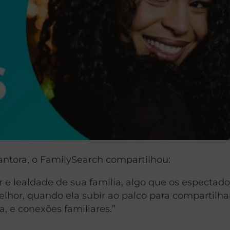
antora, o FamilySearch compartilhou:
 e lealdade de sua família, algo que os espectado
lhor, quando ela subir ao palco para compartilha
, e conexões familiares.”