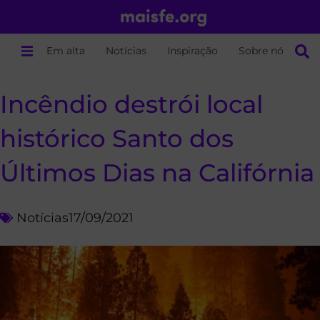
Em alta
Notícias
Inspiração
Sobre nós
Incêndio destrói local
histórico Santo dos
Últimos Dias na Califórnia
Notícias
17/09/2021