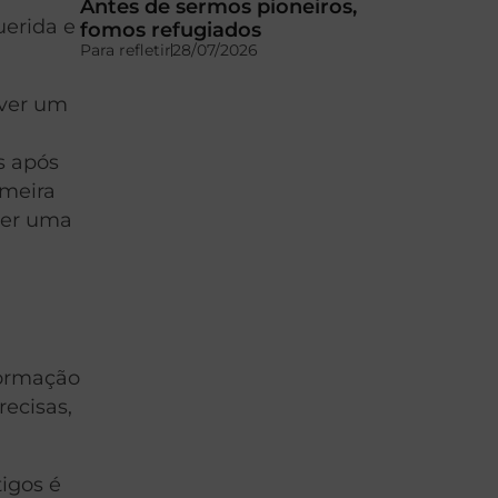
Antes de sermos pioneiros,
uerida e
fomos refugiados
Para refletir
28/07/2026
over um
s após
imeira
over uma
formação
recisas,
tigos é