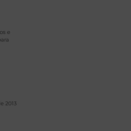
o
os e
para
e 2013