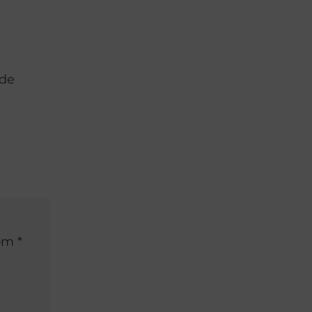
 de
om *