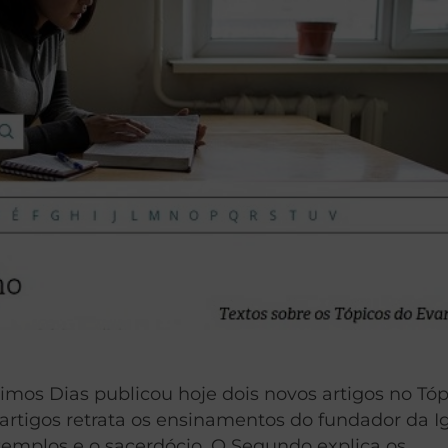
timos Dias publicou hoje dois novos artigos no Tó
 artigos retrata os ensinamentos do fundador da Ig
templos e o sacerdócio. O Segundo explica os