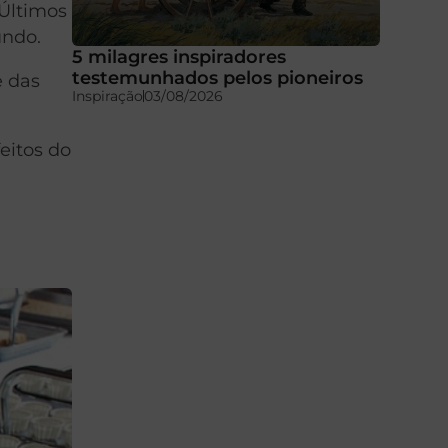
 Últimos
undo.
5 milagres inspiradores
testemunhados pelos pioneiros
e das
Inspiração
03/08/2026
eitos do