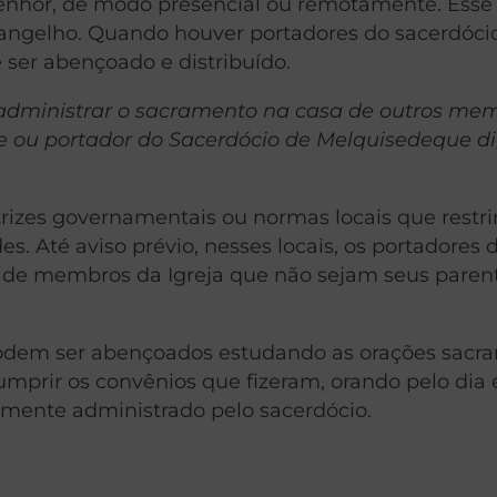
o Senhor, de modo presencial ou remotamente. Esse
evangelho. Quando houver portadores do sacerdóci
 ser abençoado e distribuído.
administrar o sacramento na casa de outros me
 ou portador do Sacerdócio de Melquisedeque d
trizes governamentais ou normas locais que rest
s. Até aviso prévio, nesses locais, os portadores 
 de membros da Igreja que não sejam seus paren
odem ser abençoados estudando as orações sacr
prir os convênios que fizeram, orando pelo dia
mente administrado pelo sacerdócio.