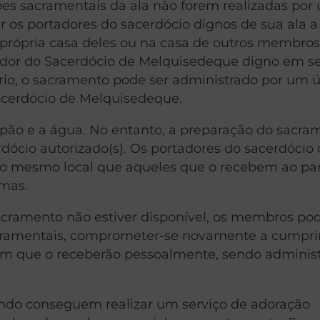
es sacramentais da ala não forem realizadas por
r os portadores do sacerdócio dignos de sua ala a
 própria casa deles ou na casa de outros membros
dor do Sacerdócio de Melquisedeque digno em se
ário, o sacramento pode ser administrado por um 
acerdócio de Melquisedeque.
ão e a água. No entanto, a preparação do sacra
erdócio autorizado(s). Os portadores do sacerdócio
 mesmo local que aqueles que o recebem ao part
emas.
acramento não estiver disponível, os membros p
acramentais, comprometer-se novamente a cumpri
 em que o receberão pessoalmente, sendo adminis
ando conseguem realizar um serviço de adoração