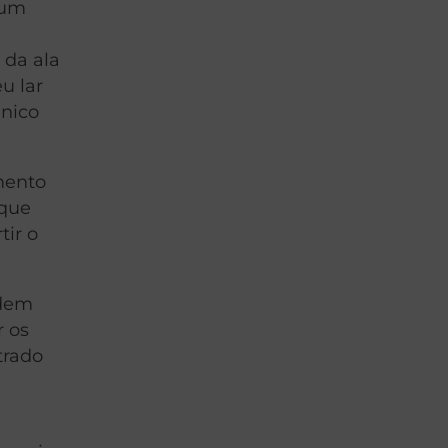
 um
 da ala
u lar
único
mento
 que
ir o
odem
r os
trado