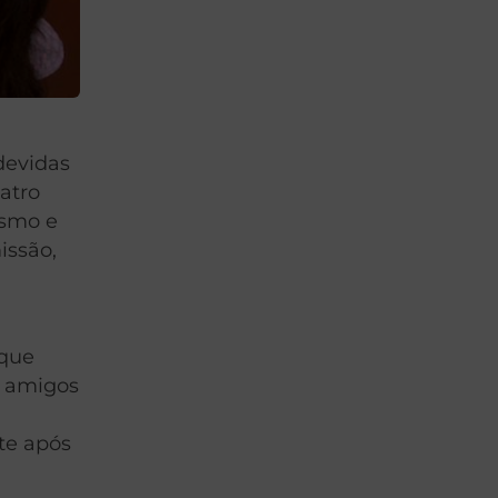
devidas
atro
ismo e
issão,
 que
e amigos
te após