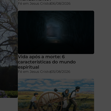
Fé em Jesus Cristo
06/08/2026
Vida após a morte: 6
características do mundo
espiritual
Fé em Jesus Cristo
05/08/2026