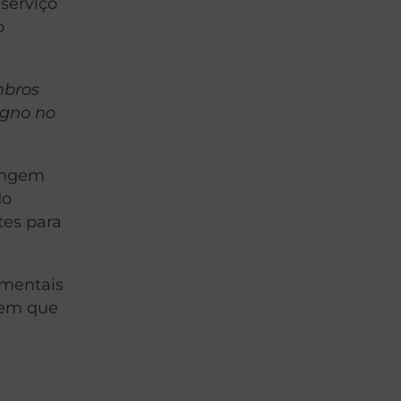
 serviço
o
mbros
igno no
ringem
do
tes para
amentais
 em que