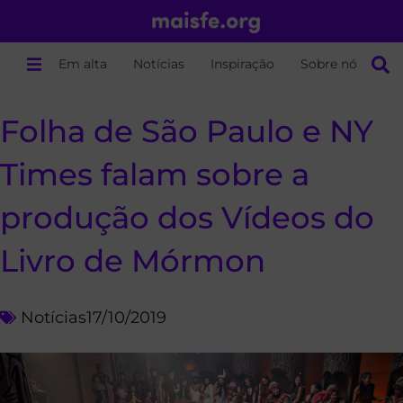
Em alta
Notícias
Inspiração
Sobre nós
Folha de São Paulo e NY
Times falam sobre a
produção dos Vídeos do
Livro de Mórmon
Notícias
17/10/2019