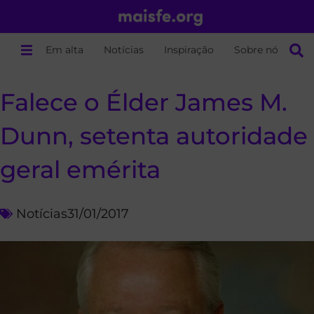
Em alta
Notícias
Inspiração
Sobre nós
Falece o Élder James M.
Dunn, setenta autoridade
geral emérita
Notícias
31/01/2017