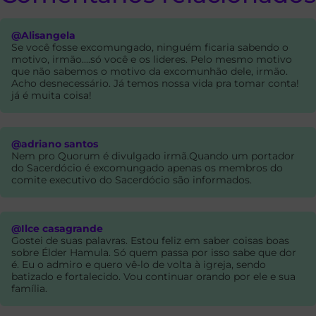
@Alisangela
Se você fosse excomungado, ninguém ficaria sabendo o
motivo, irmão....só você e os lideres. Pelo mesmo motivo
que não sabemos o motivo da excomunhão dele, irmão.
Acho desnecessário. Já temos nossa vida pra tomar conta!
já é muita coisa!
@adriano santos
Nem pro Quorum é divulgado irmã.Quando um portador
do Sacerdócio é excomungado apenas os membros do
comite executivo do Sacerdócio são informados.
@Ilce casagrande
Gostei de suas palavras. Estou feliz em saber coisas boas
sobre Élder Hamula. Só quem passa por isso sabe que dor
é. Eu o admiro e quero vê-lo de volta à igreja, sendo
batizado e fortalecido. Vou continuar orando por ele e sua
família.