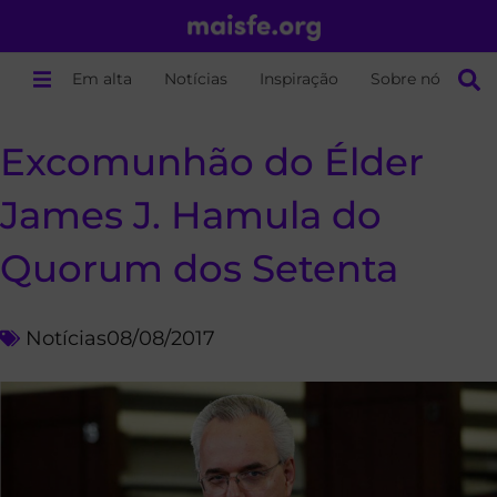
Em alta
Notícias
Inspiração
Sobre nós
Excomunhão do Élder
James J. Hamula do
Quorum dos Setenta
Notícias
08/08/2017